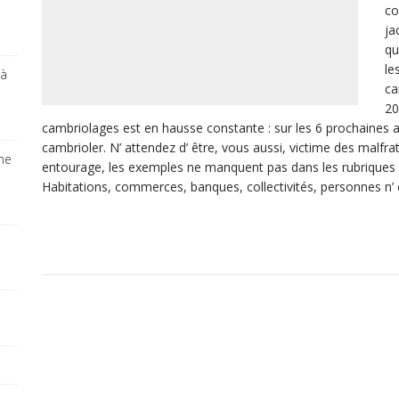
co
ja
qu
le
 à
ca
20
cambriolages est en hausse constante : sur les 6 prochaines a
cambrioler. N’ attendez d’ être, vous aussi, victime des malfra
ine
entourage, les exemples ne manquent pas dans les rubriques f
Habitations, commerces, banques, collectivités, personnes n’