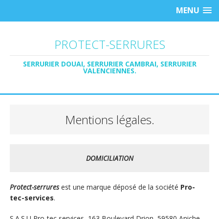
MENU
PROTECT-SERRURES
SERRURIER DOUAI, SERRURIER CAMBRAI, SERRURIER
VALENCIENNES.
Mentions légales.
DOMICILIATION
Protect-serrures
est une marque déposé de la société
Pro-
tec-services
.
S.A.S.U Pro-tec services, 163 Boulevard Drion, 59580 Aniche,