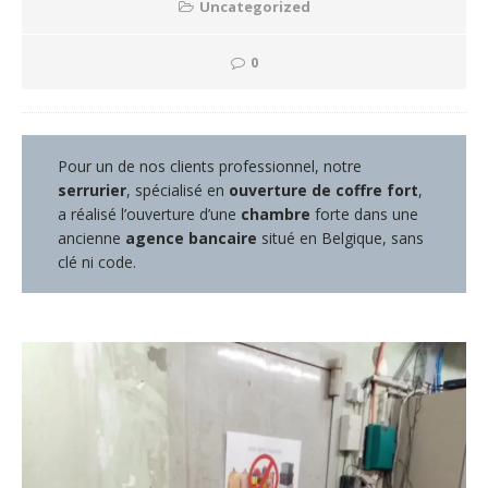
Uncategorized
0
Pour un de nos clients professionnel, notre
serrurier
, spécialisé en
ouverture de coffre fort
,
a réalisé l’ouverture d’une
chambre
forte dans une
ancienne
agence bancaire
situé en Belgique, sans
clé ni code.