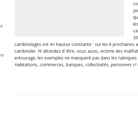
co
ja
qu
le
 à
ca
20
cambriolages est en hausse constante : sur les 6 prochaines a
cambrioler. N’ attendez d’ être, vous aussi, victime des malfra
ine
entourage, les exemples ne manquent pas dans les rubriques f
Habitations, commerces, banques, collectivités, personnes n’