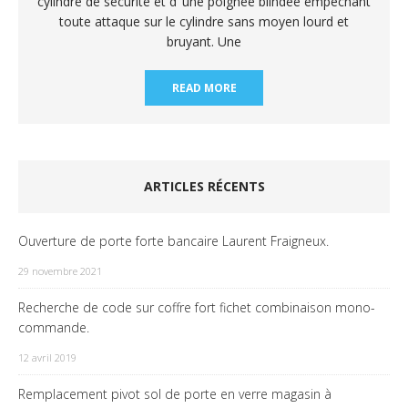
cylindre de sécurité et d’ une poignée blindée empêchant
toute attaque sur le cylindre sans moyen lourd et
bruyant. Une
READ MORE
ARTICLES RÉCENTS
Ouverture de porte forte bancaire Laurent Fraigneux.
29 novembre 2021
Recherche de code sur coffre fort fichet combinaison mono-
commande.
12 avril 2019
Remplacement pivot sol de porte en verre magasin à