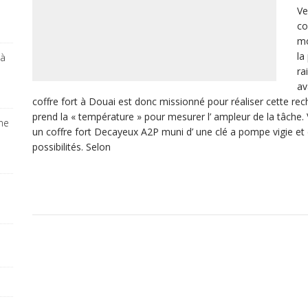
Ve
co
mo
la
 à
ra
av
coffre fort à Douai est donc missionné pour réaliser cette rec
prend la « température » pour mesurer l’ ampleur de la tâche. V
ine
un coffre fort Decayeux A2P muni d’ une clé a pompe vigie et
possibilités. Selon