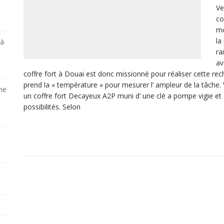
Ve
co
mo
la
 à
ra
av
coffre fort à Douai est donc missionné pour réaliser cette rec
prend la « température » pour mesurer l’ ampleur de la tâche. V
ine
un coffre fort Decayeux A2P muni d’ une clé a pompe vigie et
possibilités. Selon