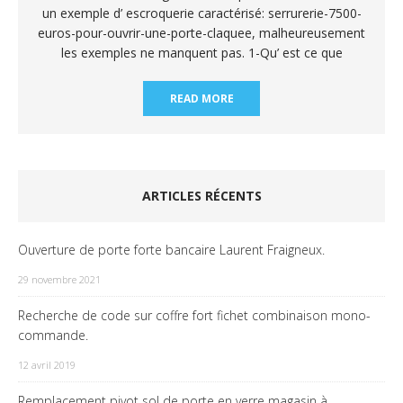
un exemple d’ escroquerie caractérisé: serrurerie-7500-
euros-pour-ouvrir-une-porte-claquee, malheureusement
les exemples ne manquent pas. 1-Qu’ est ce que
READ MORE
ARTICLES RÉCENTS
Ouverture de porte forte bancaire Laurent Fraigneux.
29 novembre 2021
Recherche de code sur coffre fort fichet combinaison mono-
commande.
12 avril 2019
Remplacement pivot sol de porte en verre magasin à