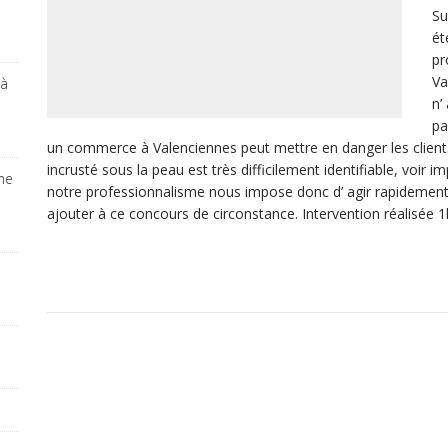
Su
ét
pr
Va
 à
n’
pa
un commerce à Valenciennes peut mettre en danger les clients. 
incrusté sous la peau est très difficilement identifiable, voir
ine
notre professionnalisme nous impose donc d’ agir rapidement
ajouter à ce concours de circonstance. Intervention réalisée 1h