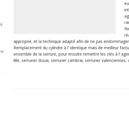
eu
in
ag
ra
 à
fe
ré
approprié, et la technique adapté afin de ne pas endommager l
Remplacement du cylindre à l’ identique mais de meilleur factu
ine
ensemble de la serrure, pour ensuite remettre les clés à l’ age
lille, serrurier douai, serrurier cambrai, serrurier valencienn